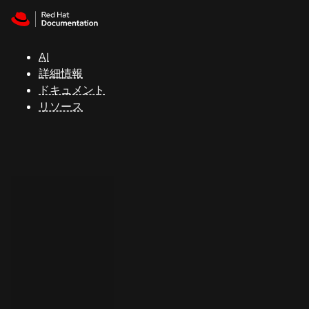
Skip to navigation
Skip to content
サ
ポ
ー
AI
ト
詳細情報
ドキュメント
リソース
コ
ン
ソ
ー
ル
開
発
者
ト
ラ