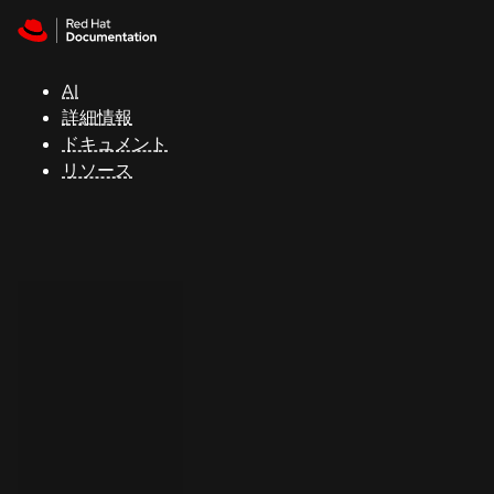
Skip to navigation
Skip to content
サ
ポ
ー
AI
ト
詳細情報
ドキュメント
リソース
コ
ン
ソ
ー
ル
開
発
者
ト
ラ