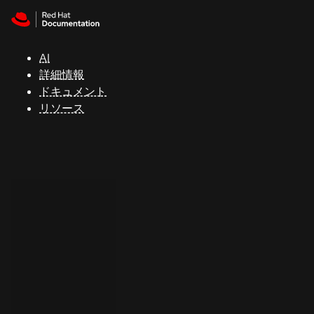
Skip to navigation
Skip to content
サ
ポ
ー
AI
ト
詳細情報
ドキュメント
リソース
コ
ン
ソ
ー
ル
開
発
者
ト
ラ