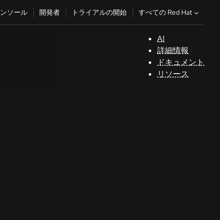
すべての Red Hat
ンソール
開発者
トライアルの開始
AI
サ
詳細情報
ポ
ドキュメント
ー
リソース
ト
コ
ン
ソ
ー
ル
開
発
者