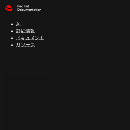
Skip to navigation
Skip to content
サ
ポ
ー
AI
ト
詳細情報
ドキュメント
リソース
コ
ン
ソ
ー
ル
開
発
者
ト
ラ