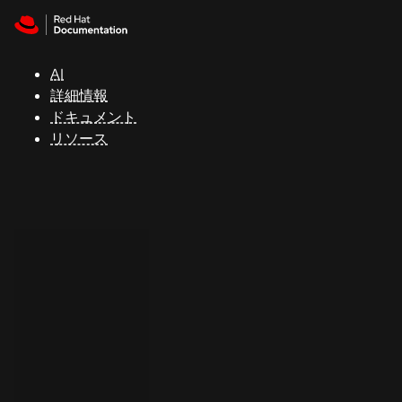
Skip to navigation
Skip to content
サ
ポ
ー
AI
ト
詳細情報
ドキュメント
リソース
コ
ン
ソ
ー
ル
開
発
者
ト
ラ