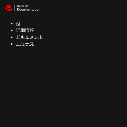
Skip to navigation
Skip to content
サ
ポ
ー
AI
ト
詳細情報
ドキュメント
リソース
コ
ン
ソ
ー
ル
開
発
者
ト
ラ