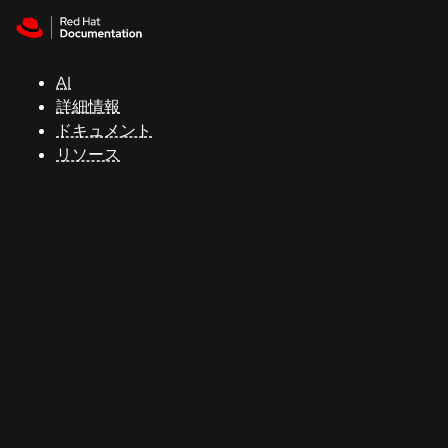
Skip to navigation
Skip to content
サ
ポ
ー
AI
ト
詳細情報
ドキュメント
リソース
コ
ン
ソ
ー
ル
開
発
者
ト
ラ