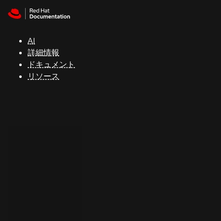
Skip to navigation
Skip to content
サ
ポ
ー
AI
ト
詳細情報
ドキュメント
リソース
コ
ン
ソ
ー
ル
開
発
者
ト
ラ