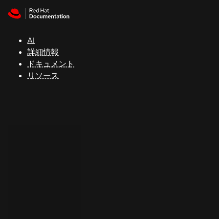
Skip to navigation
Skip to content
サ
ポ
ー
AI
ト
詳細情報
ドキュメント
リソース
コ
ン
ソ
ー
ル
開
発
者
ト
ラ