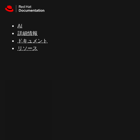
Skip to navigation
Skip to content
サ
ポ
ー
AI
ト
詳細情報
ドキュメント
リソース
コ
ン
ソ
ー
ル
開
発
者
ト
ラ