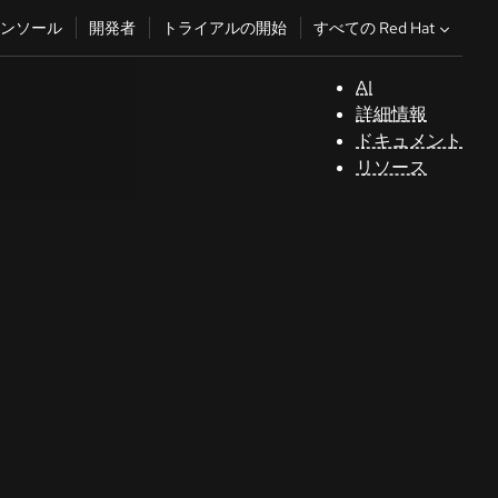
すべての Red Hat
ンソール
開発者
トライアルの開始
AI
サ
詳細情報
ポ
ドキュメント
ー
リソース
ト
コ
ン
ソ
ー
ル
開
発
者