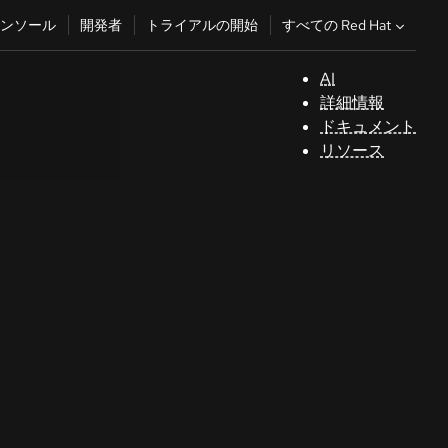
すべての Red Hat
ンソール
開発者
トライアルの開始
AI
サ
詳細情報
ポ
ドキュメント
ー
リソース
ト
コ
ン
ソ
ー
ル
開
発
者