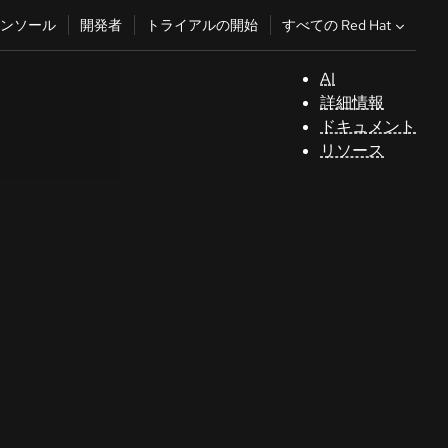
すべての Red Hat
ンソール
開発者
トライアルの開始
AI
サ
詳細情報
ポ
ドキュメント
ー
リソース
ト
コ
ン
ソ
ー
ル
開
発
者