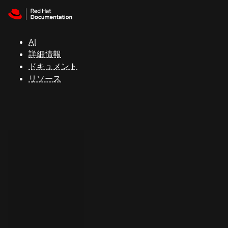
Skip to navigation
Skip to content
サ
ポ
ー
AI
ト
詳細情報
ドキュメント
リソース
コ
ン
ソ
ー
ル
開
発
者
ト
ラ