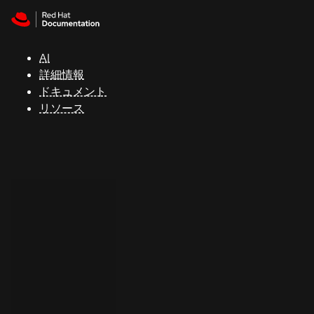
Skip to navigation
Skip to content
サ
ポ
ー
AI
ト
詳細情報
ドキュメント
リソース
コ
ン
ソ
ー
ル
開
発
者
ト
ラ