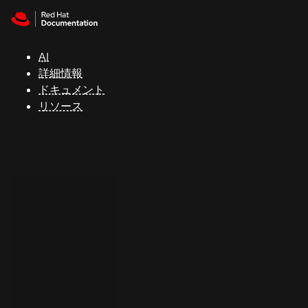
Skip to navigation
Skip to content
サ
ポ
ー
AI
ト
詳細情報
ドキュメント
リソース
コ
ン
ソ
ー
ル
開
発
者
ト
ラ