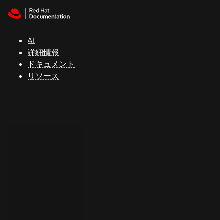
Skip to navigation
Skip to content
サ
ポ
ー
AI
ト
詳細情報
ドキュメント
リソース
コ
ン
ソ
ー
ル
開
発
者
ト
ラ