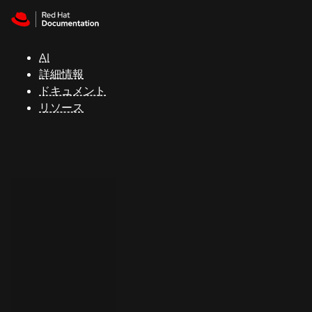
Skip to navigation
Skip to content
サ
ポ
ー
AI
ト
詳細情報
ドキュメント
リソース
コ
ン
ソ
ー
ル
開
発
者
ト
ラ