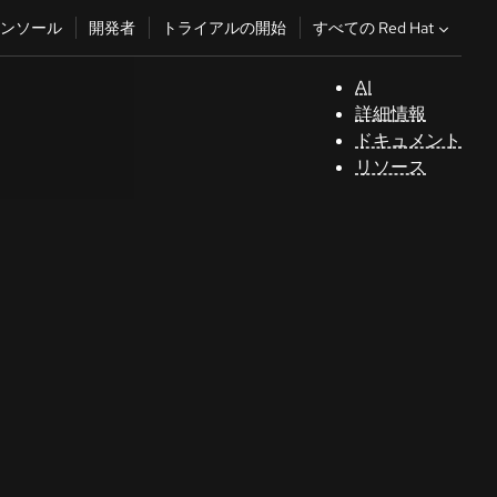
すべての Red Hat
ンソール
開発者
トライアルの開始
AI
サ
詳細情報
ポ
ドキュメント
ー
リソース
ト
コ
ン
ソ
ー
ル
開
発
者