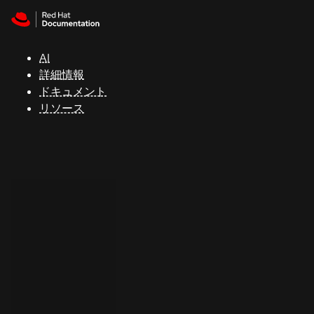
Skip to navigation
Skip to content
サ
ポ
ー
AI
ト
詳細情報
ドキュメント
リソース
コ
ン
ソ
ー
ル
開
発
者
ト
ラ