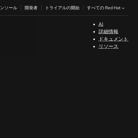
すべての Red Hat
ンソール
開発者
トライアルの開始
AI
サ
詳細情報
ポ
ドキュメント
ー
リソース
ト
コ
ン
ソ
ー
ル
開
発
者