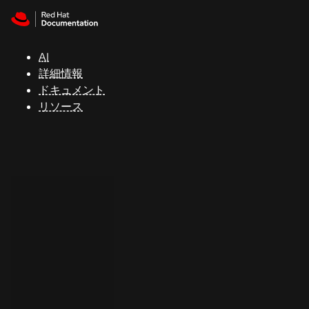
Skip to navigation
Skip to content
サ
ポ
ー
AI
ト
詳細情報
ドキュメント
リソース
コ
ン
ソ
ー
ル
開
発
者
ト
ラ