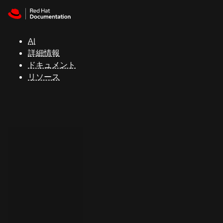
Skip to navigation
Skip to content
サ
ポ
ー
AI
ト
詳細情報
ドキュメント
リソース
コ
ン
ソ
ー
ル
開
発
者
ト
ラ