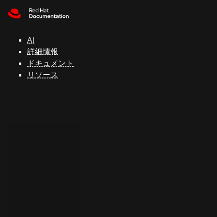
Skip to navigation
Skip to content
サ
ポ
ー
AI
ト
詳細情報
ドキュメント
リソース
コ
ン
ソ
ー
ル
開
発
者
ト
ラ