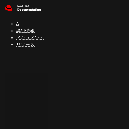
Skip to navigation
Skip to content
サ
ポ
ー
AI
ト
詳細情報
ドキュメント
リソース
コ
ン
ソ
ー
ル
開
発
者
ト
ラ