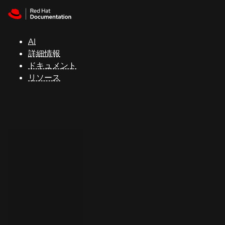
Skip to navigation
Skip to content
サ
ポ
ー
AI
ト
詳細情報
ドキュメント
リソース
コ
ン
ソ
ー
ル
開
発
者
ト
ラ