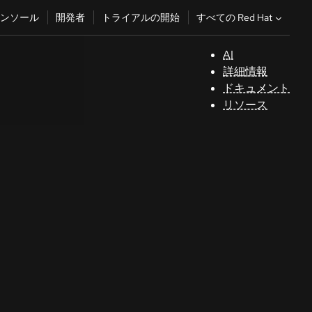
すべての Red Hat
ンソール
開発者
トライアルの開始
AI
サ
詳細情報
ポ
ドキュメント
ー
リソース
ト
コ
ン
ソ
ー
ル
開
発
者