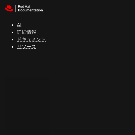
Skip to navigation
Skip to content
サ
ポ
ー
AI
ト
詳細情報
ドキュメント
リソース
コ
ン
ソ
ー
ル
開
発
者
ト
ラ