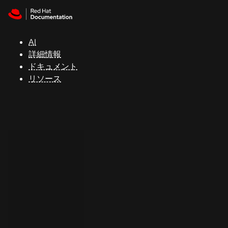
Skip to navigation
Skip to content
サ
ポ
ー
AI
ト
詳細情報
ドキュメント
リソース
コ
ン
ソ
ー
ル
開
発
者
ト
ラ