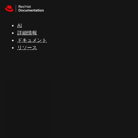
Skip to navigation
Skip to content
サ
ポ
ー
AI
ト
詳細情報
ドキュメント
リソース
コ
ン
ソ
ー
ル
開
発
者
ト
ラ