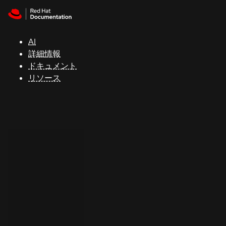
Skip to navigation
Skip to content
サ
ポ
ー
AI
ト
詳細情報
ドキュメント
リソース
コ
ン
ソ
ー
ル
開
発
者
ト
ラ