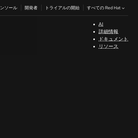
すべての Red Hat
ンソール
開発者
トライアルの開始
AI
サ
詳細情報
ポ
ドキュメント
ー
リソース
ト
コ
ン
ソ
ー
ル
開
発
者