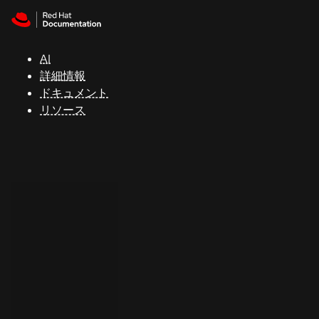
Skip to navigation
Skip to content
サ
ポ
ー
AI
ト
詳細情報
ドキュメント
リソース
コ
ン
ソ
ー
ル
開
発
者
ト
ラ