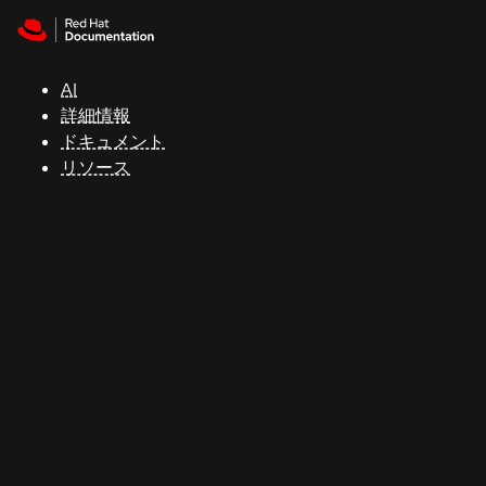
Skip to navigation
Skip to content
サ
ポ
ー
AI
ト
詳細情報
ドキュメント
リソース
コ
ン
ソ
ー
ル
開
発
者
ト
ラ