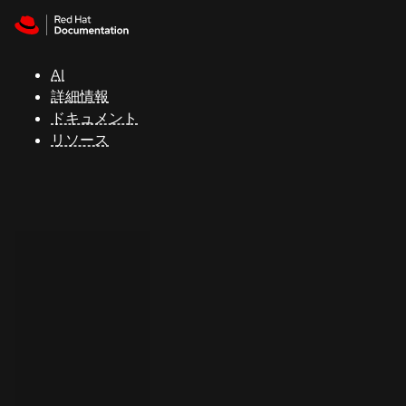
Skip to navigation
Skip to content
サ
ポ
ー
AI
ト
詳細情報
ドキュメント
リソース
コ
ン
ソ
ー
ル
開
発
者
ト
ラ