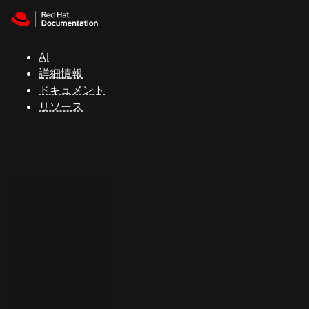
Skip to navigation
Skip to content
サ
ポ
ー
AI
ト
詳細情報
ドキュメント
リソース
コ
ン
ソ
ー
ル
開
発
者
ト
ラ