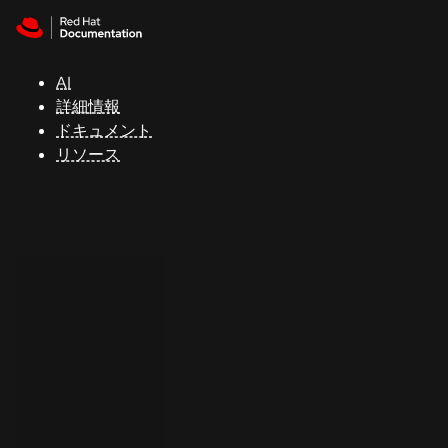
Skip to navigation
Skip to content
サ
ポ
ー
AI
ト
詳細情報
ドキュメント
リソース
コ
ン
ソ
ー
ル
開
発
者
ト
ラ