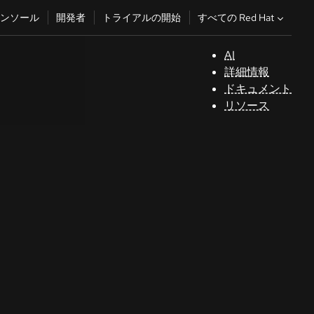
すべての Red Hat
ンソール
開発者
トライアルの開始
AI
サ
詳細情報
ポ
ドキュメント
ー
リソース
ト
コ
ン
ソ
ー
ル
開
発
者