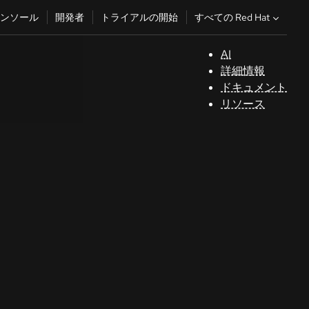
すべての Red Hat
ンソール
開発者
トライアルの開始
AI
サ
詳細情報
ポ
ドキュメント
ー
リソース
ト
コ
ン
ソ
ー
ル
開
発
者