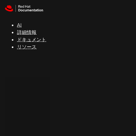
Skip to navigation
Skip to content
サ
ポ
ー
AI
ト
詳細情報
ドキュメント
リソース
コ
ン
ソ
ー
ル
開
発
者
ト
ラ