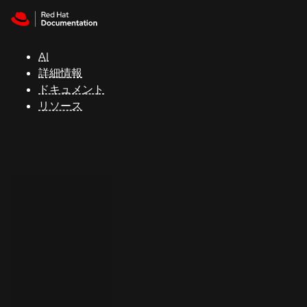
Skip to navigation
Skip to content
サ
ポ
ー
AI
ト
詳細情報
ドキュメント
リソース
コ
ン
ソ
ー
ル
開
発
者
ト
ラ