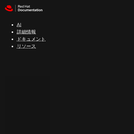
Skip to navigation
Skip to content
サ
ポ
ー
AI
ト
詳細情報
ドキュメント
リソース
コ
ン
ソ
ー
ル
開
発
者
ト
ラ