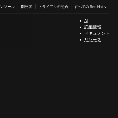
すべての Red Hat
ンソール
開発者
トライアルの開始
AI
サ
詳細情報
ポ
ドキュメント
ー
リソース
ト
コ
ン
ソ
ー
ル
開
発
者