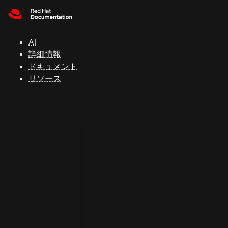
Skip to navigation
Skip to content
サ
ポ
ー
AI
ト
詳細情報
ドキュメント
リソース
コ
ン
ソ
ー
ル
開
発
者
ト
ラ