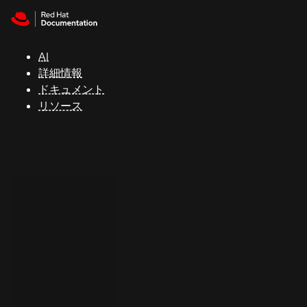
Skip to navigation
Skip to content
サ
ポ
ー
AI
ト
詳細情報
ドキュメント
リソース
コ
ン
ソ
ー
ル
開
発
者
ト
ラ