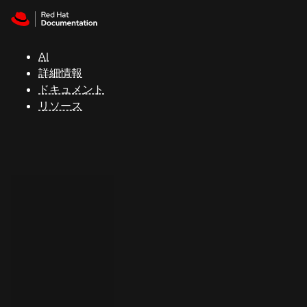
Skip to navigation
Skip to content
サ
ポ
ー
AI
ト
詳細情報
ドキュメント
リソース
コ
ン
ソ
ー
ル
開
発
者
ト
ラ