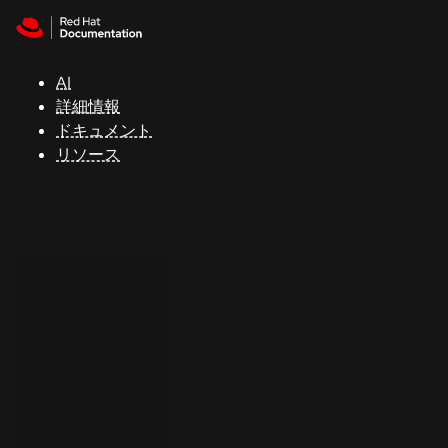
Skip to navigation
Skip to content
サ
ポ
ー
AI
ト
詳細情報
ドキュメント
リソース
コ
ン
ソ
ー
ル
開
発
者
ト
ラ