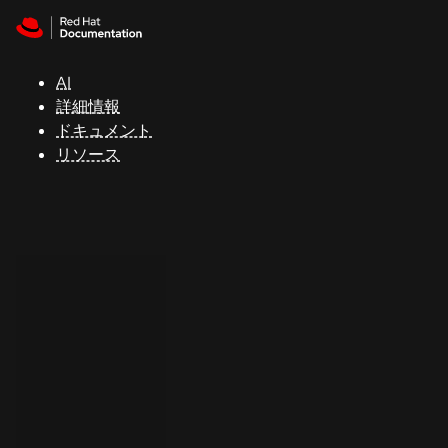
Skip to navigation
Skip to content
サ
ポ
ー
AI
ト
詳細情報
ドキュメント
リソース
コ
ン
ソ
ー
ル
開
発
者
ト
ラ