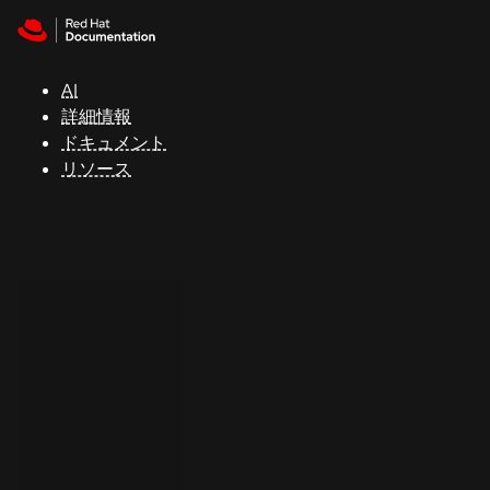
Skip to navigation
Skip to content
サ
ポ
ー
AI
ト
詳細情報
ドキュメント
リソース
コ
ン
ソ
ー
ル
開
発
者
ト
ラ